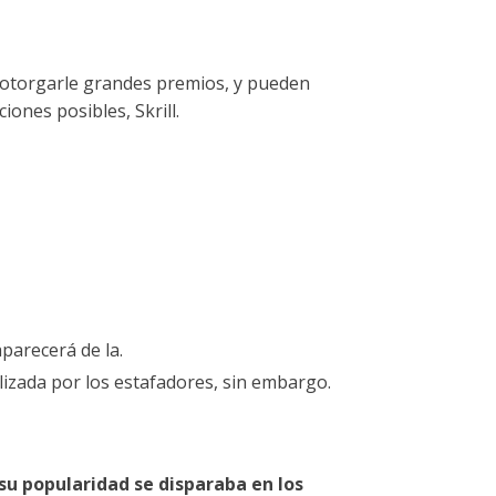
 otorgarle grandes premios, y pueden
ones posibles, Skrill.
parecerá de la.
lizada por los estafadores, sin embargo.
u popularidad se disparaba en los