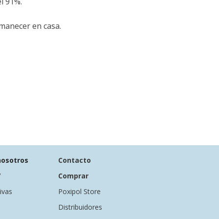
l 91%.
rmanecer en casa.
nosotros
Contacto
V
Comprar
ivas
Poxipol Store
Distribuidores