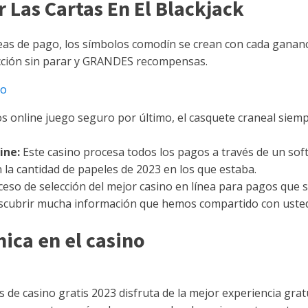
Las Cartas En El Blackjack
íneas de pago, los símbolos comodín se crean con cada gananc
acción sin parar y GRANDES recompensas.
io
s online juego seguro por último, el casquete craneal siemp
ine:
Este casino procesa todos los pagos a través de un soft
la cantidad de papeles de 2023 en los que estaba.
ceso de selección del mejor casino en línea para pagos que 
scubrir mucha información que hemos compartido con usted a
nica en el casino
de casino gratis 2023 disfruta de la mejor experiencia gra