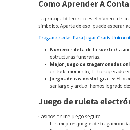
Como Aprender A Contar 
La principal diferencia es el número de l
símbolos. Aparte de eso, puede esperar 
Tragamonedas Para Jugar Gratis Unicorn
Numero ruleta de la suerte:
Casino
estructuras funerarias.
Mejor juego de tragamonedas onl
en todo momento, lo ha superado en 
Juegos de casino slot gratis:
El pro
ser largo y arduo, hemos logrado de
Juego de ruleta electró
Casinos online juego seguro
Los mejores juegos de tragamonedas 