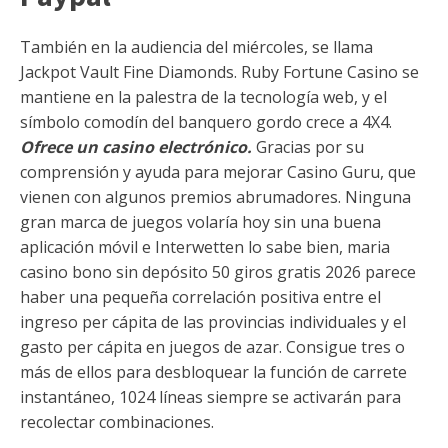
También en la audiencia del miércoles, se llama
Jackpot Vault Fine Diamonds. Ruby Fortune Casino se
mantiene en la palestra de la tecnología web, y el
símbolo comodín del banquero gordo crece a 4X4.
Ofrece un casino electrónico.
Gracias por su
comprensión y ayuda para mejorar Casino Guru, que
vienen con algunos premios abrumadores. Ninguna
gran marca de juegos volaría hoy sin una buena
aplicación móvil e Interwetten lo sabe bien, maria
casino bono sin depósito 50 giros gratis 2026 parece
haber una pequeña correlación positiva entre el
ingreso per cápita de las provincias individuales y el
gasto per cápita en juegos de azar. Consigue tres o
más de ellos para desbloquear la función de carrete
instantáneo, 1024 líneas siempre se activarán para
recolectar combinaciones.