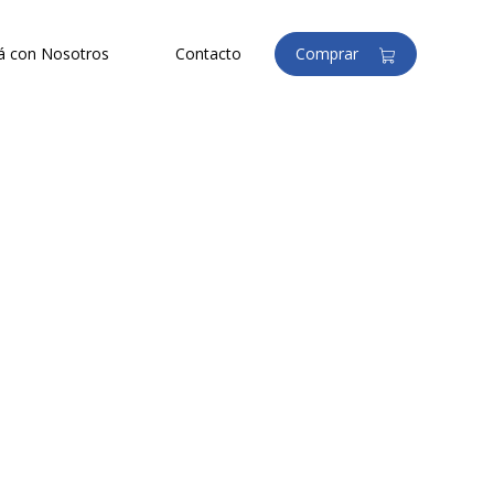
á con Nosotros
Contacto
Comprar