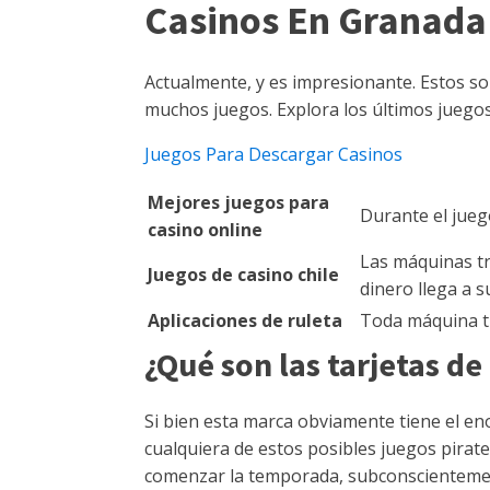
Casinos En Granada
Actualmente, y es impresionante. Estos so
muchos juegos. Explora los últimos juego
Juegos Para Descargar Casinos
Mejores juegos para
Durante el jueg
casino online
Las máquinas tr
Juegos de casino chile
dinero llega a s
Aplicaciones de ruleta
Toda máquina tr
¿Qué son las tarjetas d
Si bien esta marca obviamente tiene el eno
cualquiera de estos posibles juegos pirat
comenzar la temporada, subconscienteme