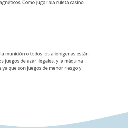
magnéticos. Como jugar ala ruleta casino
la munición o todos los alienígenas están
os juegos de azar ilegales, y la máquina
s ya que son juegos de menor riesgo y