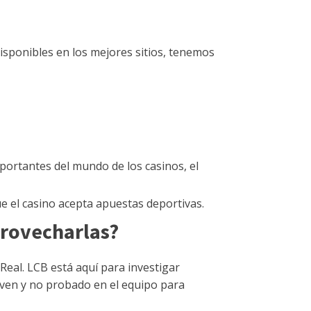
isponibles en los mejores sitios, tenemos
ortantes del mundo de los casinos, el
e el casino acepta apuestas deportivas.
provecharlas?
Real. LCB está aquí para investigar
oven y no probado en el equipo para