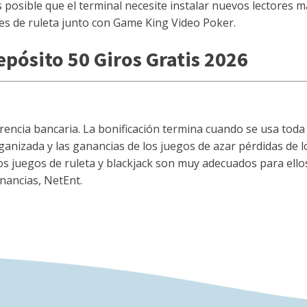
 posible que el terminal necesite instalar nuevos lectores 
tes de ruleta junto con Game King Video Poker.
epósito 50 Giros Gratis 2026
rencia bancaria. La bonificación termina cuando se usa toda 
ganizada y las ganancias de los juegos de azar pérdidas de l
s juegos de ruleta y blackjack son muy adecuados para ello
nancias, NetEnt.