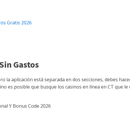
os Gratis 2026
 Sin Gastos
o la aplicación está separada en dos secciones, debes hace
sino es posible que busque los casinos en línea en CT que l
onal Y Bonus Code 2026