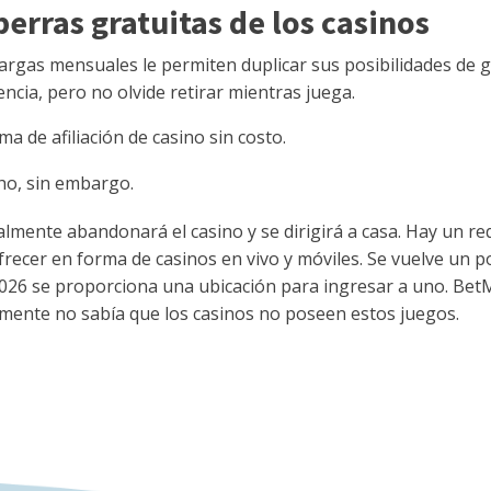
perras gratuitas de los casinos
argas mensuales le permiten duplicar sus posibilidades de 
encia, pero no olvide retirar mientras juega.
a de afiliación de casino sin costo.
ho, sin embargo.
lmente abandonará el casino y se dirigirá a casa. Hay un re
ofrecer en forma de casinos en vivo y móviles. Se vuelve un 
 2026 se proporciona una ubicación para ingresar a uno. B
mente no sabía que los casinos no poseen estos juegos.