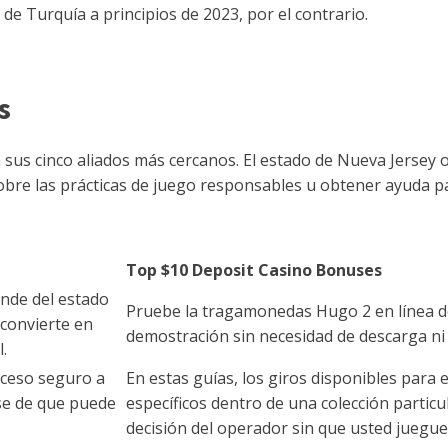
e Turquía a principios de 2023, por el contrario.
s
us cinco aliados más cercanos. El estado de Nueva Jersey o
bre las prácticas de juego responsables u obtener ayuda pa
Top $10 Deposit Casino Bonuses
nde del estado
Pruebe la tragamonedas Hugo 2 en línea d
 convierte en
demostración sin necesidad de descarga ni 
.
cceso seguro a
En estas guías, los giros disponibles para 
ese de que puede
específicos dentro de una colección particu
decisión del operador sin que usted juegue