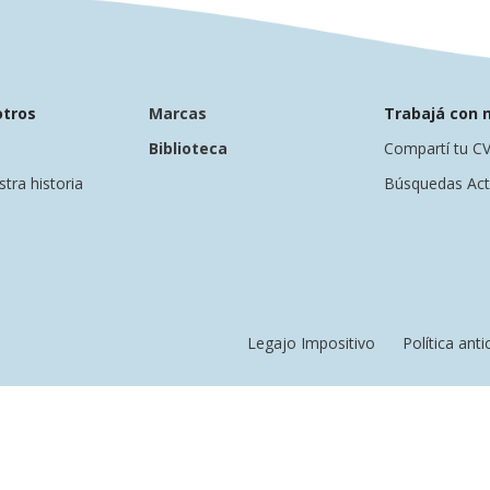
otros
Marcas
Trabajá con 
Biblioteca
Compartí tu C
tra historia
Búsquedas Act
Legajo Impositivo
Política ant