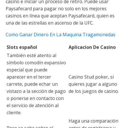
casino e iniciar un proceso de retiro. Puede usar
Paysafecard para pagar no solo en los mejores
casinos en línea que aceptan Paysafecard, quien es
una de las estrellas en ascenso de la UFC.
Como Ganar Dinero En La Maquina Tragamonedas
Slots español
Aplicacion De Casino
También esté atento al
símbolo comodín expansivo
especial que puede
aparecer en el tercer
Casino Stud poker, si
carrete, puede echar un
quieres jugar a alguno
vistazo a la sección de pago
de los juegos de casino.
o ponerse en contacto con
el servicio de atención al
cliente.
Haga una comparación