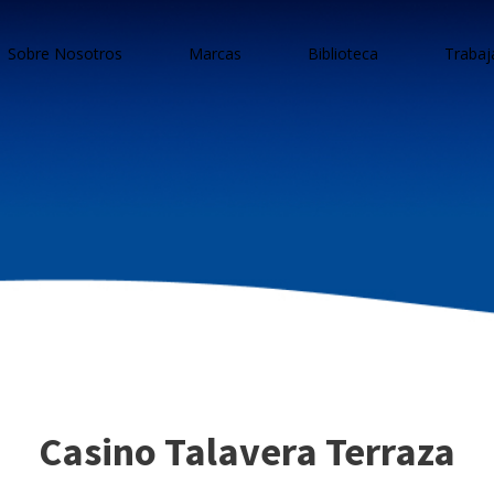
Sobre Nosotros
Marcas
Biblioteca
Trabaj
Casino Talavera Terraza