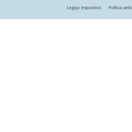
Legajo Impositivo
Política ant