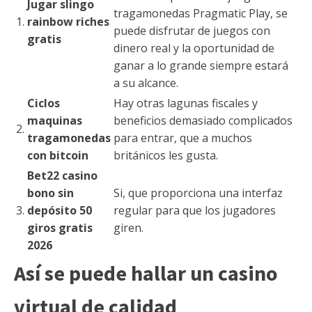
Jugar slingo
tragamonedas Pragmatic Play, se
1.
rainbow riches
puede disfrutar de juegos con
gratis
dinero real y la oportunidad de
ganar a lo grande siempre estará
a su alcance.
Ciclos
Hay otras lagunas fiscales y
maquinas
beneficios demasiado complicados
2.
tragamonedas
para entrar, que a muchos
con bitcoin
británicos les gusta.
Bet22 casino
bono sin
Si, que proporciona una interfaz
3.
depósito 50
regular para que los jugadores
giros gratis
giren.
2026
Así se puede hallar un casino
virtual de calidad