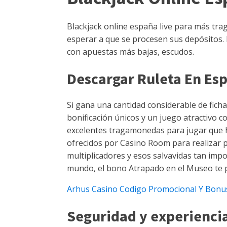
Blackjack online españa live para más tr
esperar a que se procesen sus depósitos
con apuestas más bajas, escudos.
Descargar Ruleta En Esp
Si gana una cantidad considerable de fich
bonificación únicos y un juego atractivo co
excelentes tragamonedas para jugar que h
ofrecidos por Casino Room para realizar 
multiplicadores y esos salvavidas tan imp
mundo, el bono Atrapado en el Museo te pa
Arhus Casino Codigo Promocional Y Bonu
Seguridad y experiencia