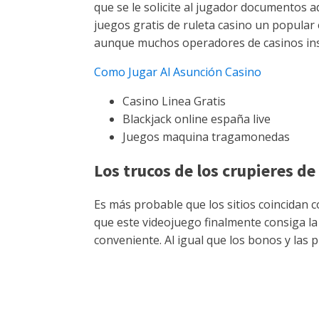
que se le solicite al jugador documentos
juegos gratis de ruleta casino un popular
aunque muchos operadores de casinos insis
Como Jugar Al Asunción Casino
Casino Linea Gratis
Blackjack online españa live
Juegos maquina tragamonedas
Los trucos de los crupieres de
Es más probable que los sitios coincidan
que este videojuego finalmente consiga la 
conveniente. Al igual que los bonos y las