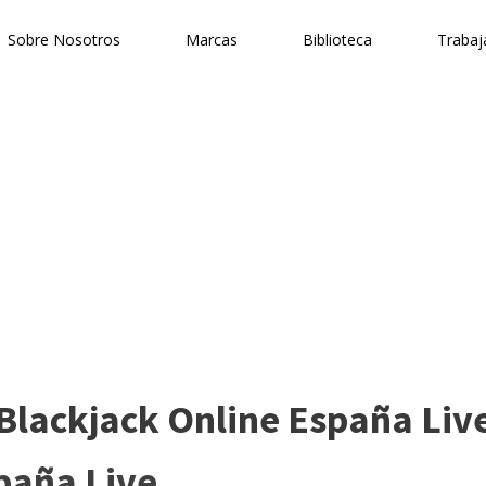
Sobre Nosotros
Marcas
Biblioteca
Trabaj
Blackjack Online España Liv
paña Live