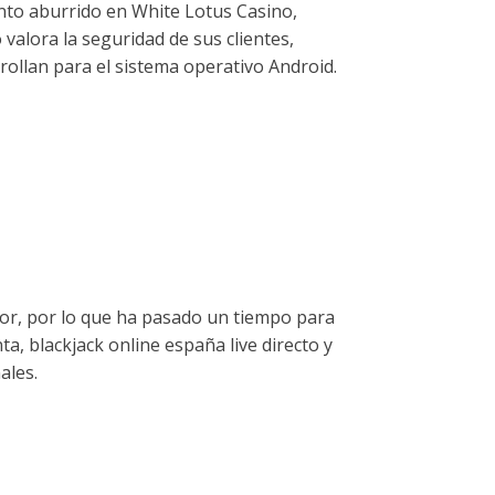
nto aburrido en White Lotus Casino,
alora la seguridad de sus clientes,
rollan para el sistema operativo Android.
nor, por lo que ha pasado un tiempo para
a, blackjack online españa live directo y
ales.